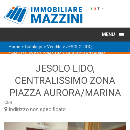
IT
IT
MENU
EN
Home
> Catalogo >
Vendite
> JESOLO LIDO,
DE
CENTRALISSIMO ZONA PIAZZA AURORA/MARINA
JESOLO LIDO,
CENTRALISSIMO ZONA
PIAZZA AURORA/MARINA
CER
Indirizzo non specificato